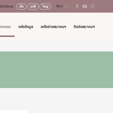
ตัวอักษร
TH
EN
เล็ก
ปกติ
ใหญ่
กิจกรรม
คลังข้อมูล
เครือข่ายสมาคมฯ
ติดต่อสมาคมฯ