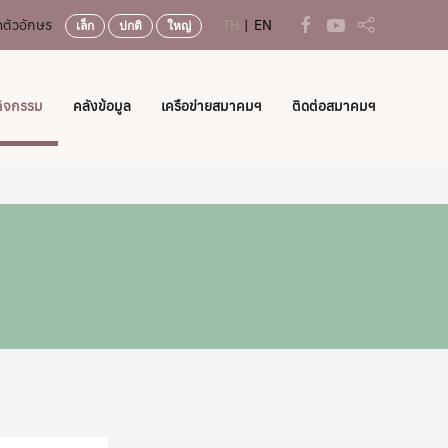
ตัวอักษร
TH
EN
เล็ก
ปกติ
ใหญ่
กิจกรรม
คลังข้อมูล
เครือข่ายสมาคมฯ
ติดต่อสมาคมฯ