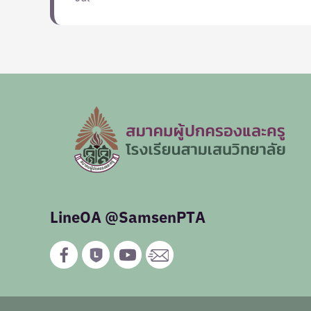
LineOA @SamsenPTA