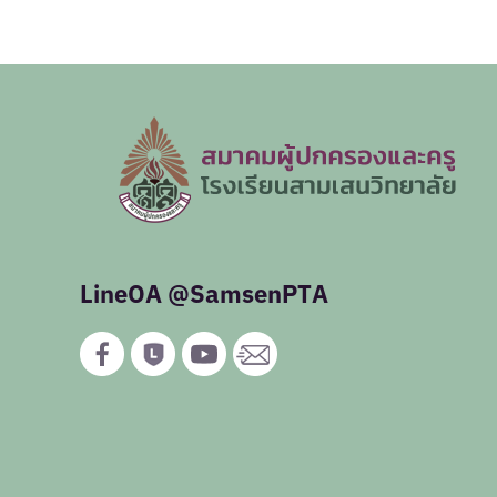
LineOA @SamsenPTA